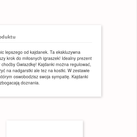
roduktu
nic lepszego od kajdanek. Ta ekskluzywna
zy krok do miłosnych igraszek! Idealny prezent
zy choćby Gwiazdkę! Kajdanki można regulować,
yć na nadgarstki ale tez na kostki. W zestawie
ki którym oswobodzisz swoja sympatię. Kajdanki
wzbogacają doznania.