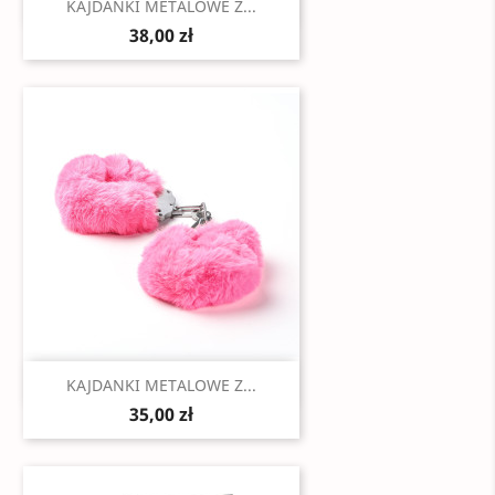
Szybki podgląd

KAJDANKI METALOWE Z...
38,00 zł
Szybki podgląd

KAJDANKI METALOWE Z...
35,00 zł