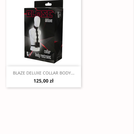
Szybki podgląd

BLAZE DELUXE COLLAR BODY...
125,00 zł