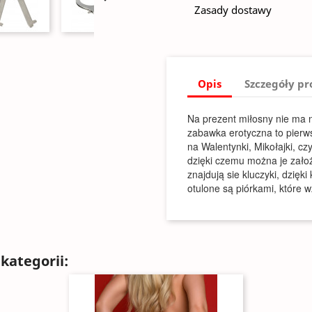
Zasady dostawy
Opis
Szczegóły p
Na prezent miłosny nie ma 
zabawka erotyczna to pierws
na Walentynki, Mikołajki, c
dzięki czemu można je założ
znajdują sie kluczyki, dzię
otulone są piórkami, które 
kategorii: