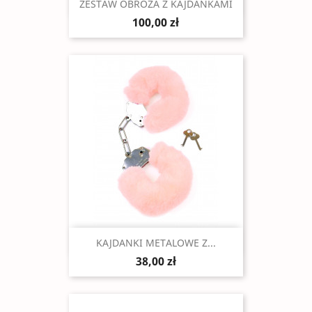
Szybki podgląd

ZESTAW OBROŻA Z KAJDANKAMI
100,00 zł
Szybki podgląd

KAJDANKI METALOWE Z...
38,00 zł