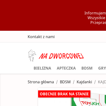
Informujemy
Wszystkie
Przepras
Kontakt z nami
BIELIZNA
APTECZKA
BDSM
GRY
Strona główna
BDSM
Kajdanki
KAJ
OBECNIE BRAK NA STANIE