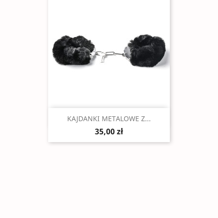
Szybki podgląd

KAJDANKI METALOWE Z...
35,00 zł