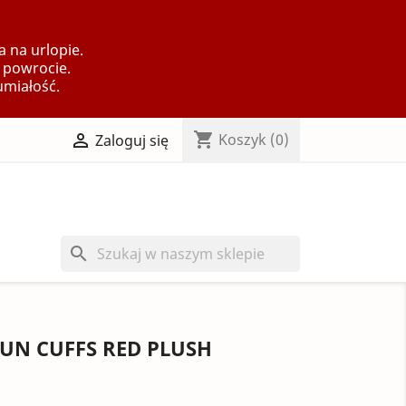
 na urlopie.
 powrocie.
umiałość.
shopping_cart

Koszyk
(0)
Zaloguj się
search
UN CUFFS RED PLUSH