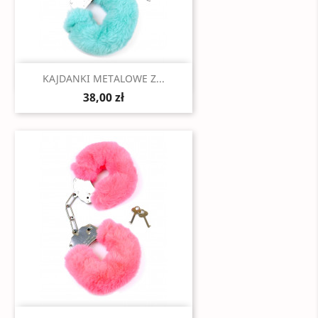
Szybki podgląd

KAJDANKI METALOWE Z...
38,00 zł