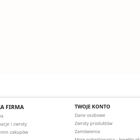
A FIRMA
TWOJE KONTO
Dane osobowe
wa
Zwroty produktów
acje i zwroty
Zamówienia
amin zakupów
Moje pokwitowania - korekty pł