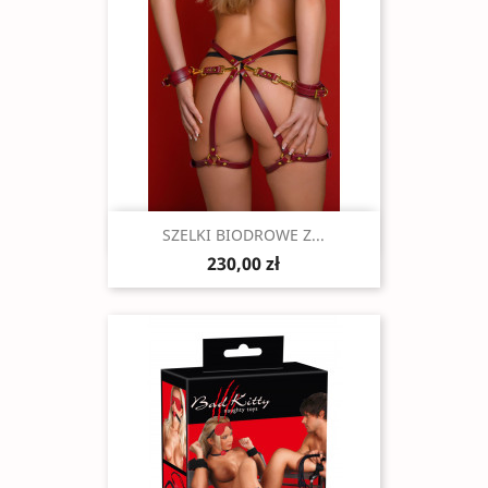
Szybki podgląd

SZELKI BIODROWE Z...
230,00 zł