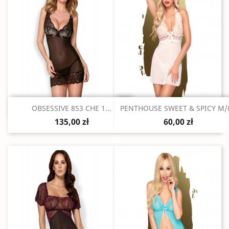
Szybki podgląd
Szybki podgląd


OBSESSIVE 853 CHE 1...
PENTHOUSE SWEET & SPICY M/L
135,00 zł
60,00 zł