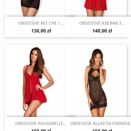
Szybki podgląd
Szybki podgląd


OBSESSIVE 867 CHE 1...
OBSESSIVE 838 BAB 3...
130,00 zł
140,00 zł
Szybki podgląd
Szybki podgląd


OBSESSIVE ROUGEBELLE...
OBSESSIVE ALLASTIA CHEMISE.