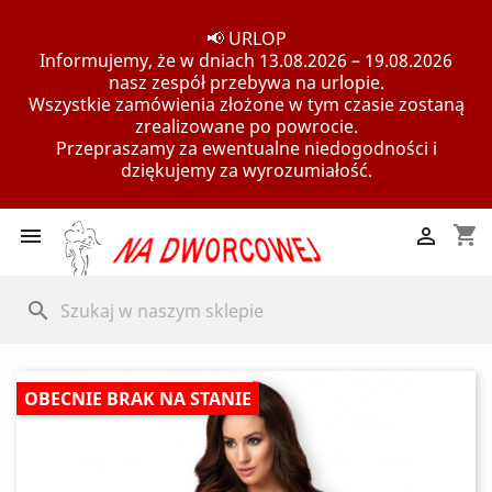
📢 URLOP
Informujemy, że w dniach 13.08.2026 – 19.08.2026
nasz zespół przebywa na urlopie.
Wszystkie zamówienia złożone w tym czasie zostaną
zrealizowane po powrocie.
Przepraszamy za ewentualne niedogodności i
dziękujemy za wyrozumiałość.
shopping_cart


search
OBECNIE BRAK NA STANIE