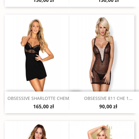
150,00 zł
150,00 zł
Szybki podgląd
Szybki podgląd


OBSESSIVE SHARLOTTE CHEMISE...
OBSESSIVE 811 CHE 1...
165,00 zł
90,00 zł