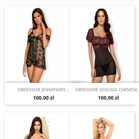
Szybki podgląd
Szybki podgląd


OBSESSIVE JENNIFAIRY...
OBSESSIVE SEDUSIA CHEMISE..
100,00 zł
100,00 zł