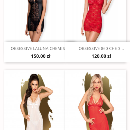
Szybki podgląd
Szybki podgląd


OBSESSIVE LALUNA CHEMISE...
OBSESSIVE 860 CHE 3...
150,00 zł
120,00 zł