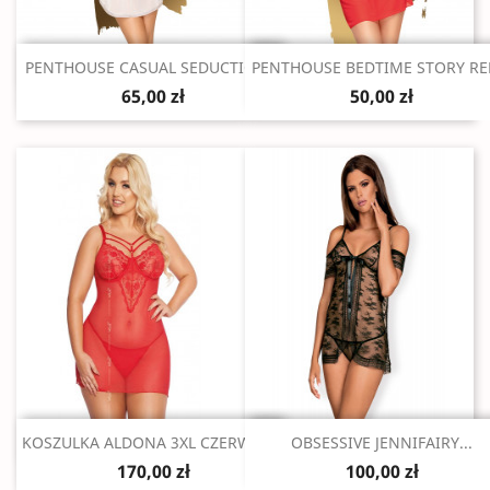
Szybki podgląd
Szybki podgląd


PENTHOUSE CASUAL SEDUCTION...
PENTHOUSE BEDTIME STORY RED
65,00 zł
50,00 zł
Szybki podgląd
Szybki podgląd


KOSZULKA ALDONA 3XL CZERWONA
OBSESSIVE JENNIFAIRY...
170,00 zł
100,00 zł