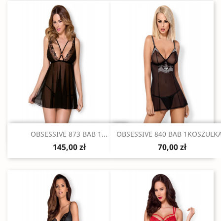
Szybki podgląd
Szybki podgląd


OBSESSIVE 873 BAB 1...
OBSESSIVE 840 BAB 1KOSZULKA.
145,00 zł
70,00 zł