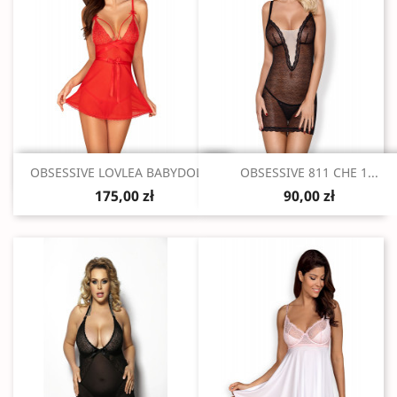
Szybki podgląd
Szybki podgląd


OBSESSIVE LOVLEA BABYDOLL...
OBSESSIVE 811 CHE 1...
175,00 zł
90,00 zł