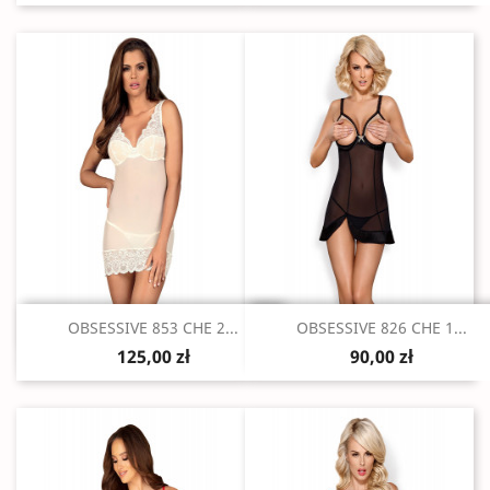
Szybki podgląd
Szybki podgląd


OBSESSIVE 853 CHE 2...
OBSESSIVE 826 CHE 1...
125,00 zł
90,00 zł