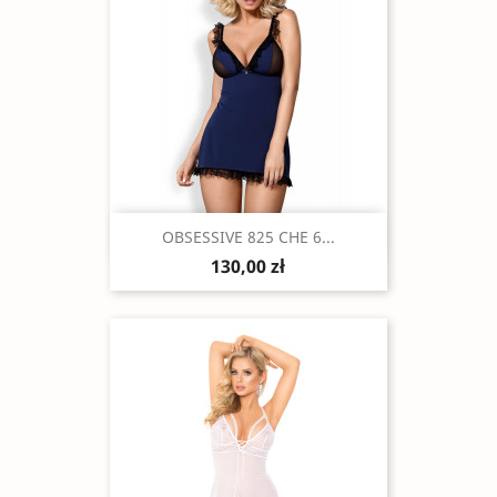
Szybki podgląd

OBSESSIVE 825 CHE 6...
130,00 zł