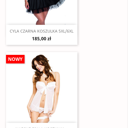
Szybki podgląd

CYLA CZARNA KOSZULKA 5XL/6XL
185,00 zł
NOWY