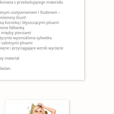
ykonana z prześwitującego materiału
katnym usztywnieniem i fiszbinem –
niesiony biust!
wą koronką i błyszczącymi plisami
bione falbanką
i między piersiami
ptycznie wysmuklona sylwetka
 zalotnymi plisami
pięcie i przyciągające wzrok wycięcie
wy materiał
lastan.