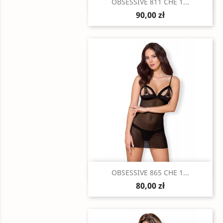
Szybki podgląd

OBSESSIVE 811 CHE 1...
90,00 zł
Szybki podgląd

OBSESSIVE 865 CHE 1...
80,00 zł