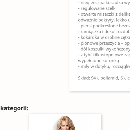
- niegrzeczna koszulka w
- regulowane szelki
- otwarte miseczki z deli
odważnie odkryty, lekko u
- piersi podkreślone beżo
- ramiączka i dekolt ozdo
- kokardka w drobne cętk
- pionowe przeszycia – o
- dół koszulki wykończony
- z tyłu kilkustopniowe za
wypełnione koronką
- miły w dotyku, rozciągli
Skład: 94% poliamid, 6% e
kategorii: