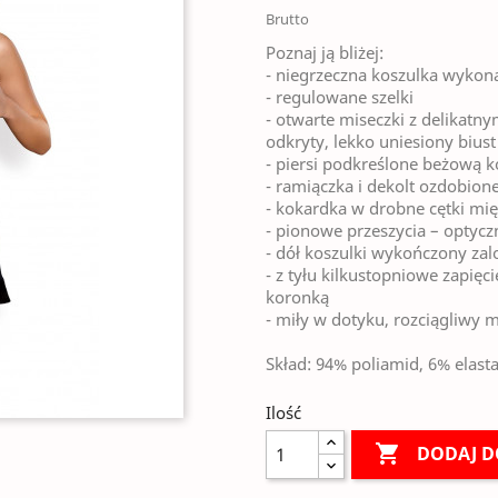
Brutto
Poznaj ją bliżej:
- niegrzeczna koszulka wykon
- regulowane szelki
- otwarte miseczki z delikatn
odkryty, lekko uniesiony biust
- piersi podkreślone beżową k
- ramiączka i dekolt ozdobion
- kokardka w drobne cętki mię
- pionowe przeszycia – optyc
- dół koszulki wykończony zal
- z tyłu kilkustopniowe zapięc
koronką
- miły w dotyku, rozciągliwy m
Skład: 94% poliamid, 6% elast
Ilość

DODAJ D