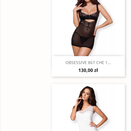
Szybki podgląd

OBSESSIVE 867 CHE 1...
130,00 zł