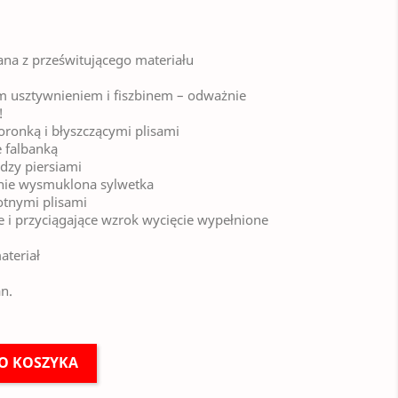
ana z prześwitującego materiału
ym usztywnieniem i fiszbinem – odważnie
!
oronką i błyszczącymi plisami
e falbanką
dzy piersiami
znie wysmuklona sylwetka
otnymi plisami
ie i przyciągające wzrok wycięcie wypełnione
ateriał
an.
O KOSZYKA