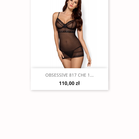
Szybki podgląd

OBSESSIVE 817 CHE 1...
110,00 zł