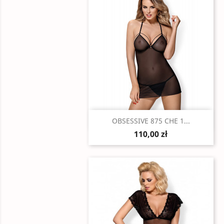
Szybki podgląd

OBSESSIVE 875 CHE 1...
110,00 zł