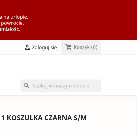
 na urlopie.
 powrocie.
umiałość.
shopping_cart

Koszyk
(0)
Zaloguj się
search
E 1 KOSZULKA CZARNA S/M