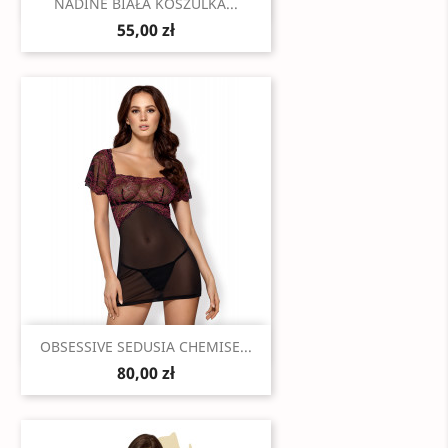
Szybki podgląd

NADINE BIAŁA KOSZULKA...
55,00 zł
Szybki podgląd

OBSESSIVE SEDUSIA CHEMISE...
80,00 zł