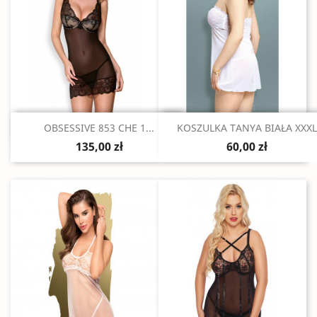
Szybki podgląd
Szybki podgląd


OBSESSIVE 853 CHE 1...
KOSZULKA TANYA BIAŁA XXXL
135,00 zł
60,00 zł