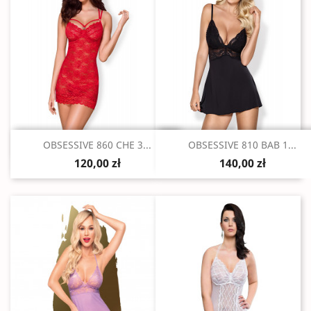
Szybki podgląd
Szybki podgląd


OBSESSIVE 860 CHE 3...
OBSESSIVE 810 BAB 1...
120,00 zł
140,00 zł