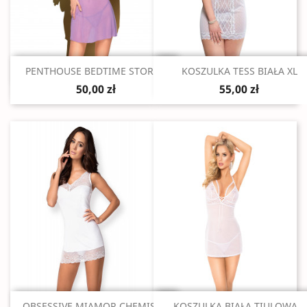
Szybki podgląd
Szybki podgląd


PENTHOUSE BEDTIME STORY...
KOSZULKA TESS BIAŁA XL
50,00 zł
55,00 zł
Szybki podgląd
Szybki podgląd


OBSESSIVE MIAMOR CHEMISE...
KOSZULKA BIAŁA TIULOWA...