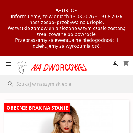
📢 URLOP
Informujemy, że w dniach 13.08.2026 – 19.08.2026
nasz zespół przebywa na urlopie.
Wszystkie zamówienia złożone w tym czasie zostaną
zrealizowane po powrocie.
Przepraszamy za ewentualne niedogodności i
dziękujemy za wyrozumiałość.
shopping_cart


search
OBECNIE BRAK NA STANIE