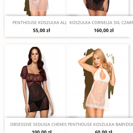
Szybki podgląd
Szybki podgląd


PENTHOUSE KOSZULKA ALL...
KOSZULKA CORNELIA 3XL CZAR
55,00 zł
160,00 zł
Szybki podgląd
Szybki podgląd


OBSESSIVE SEDUSIA CHEMISE...
PENTHOUSE KOSZULKA BABYDOLL
100,00 zł
60,00 zł