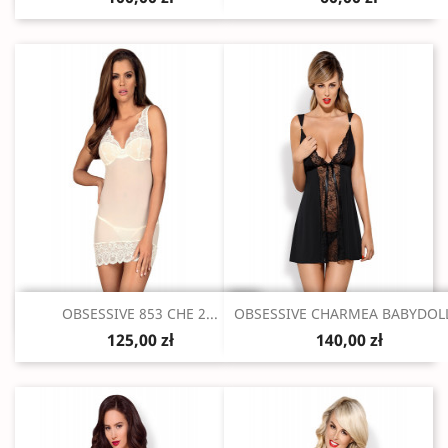
Szybki podgląd
Szybki podgląd


OBSESSIVE 853 CHE 2...
OBSESSIVE CHARMEA BABYDOLL
125,00 zł
140,00 zł