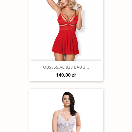
Szybki podgląd

OBSESSIVE 838 BAB 3...
140,00 zł