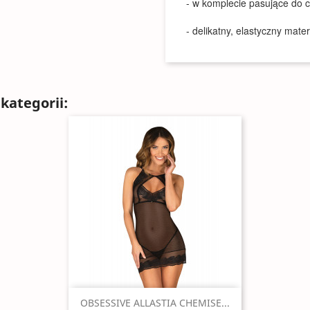
- w komplecie pasujące do ca
- delikatny, elastyczny mate
kategorii:
Szybki podgląd

OBSESSIVE ALLASTIA CHEMISE...