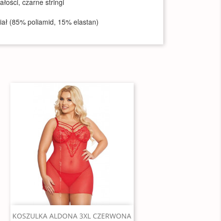
łości, czarne stringi
riał (85% poliamid, 15% elastan)
Szybki podgląd

KOSZULKA ALDONA 3XL CZERWONA