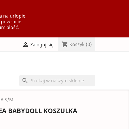
 na urlopie.
 powrocie.
umiałość.
shopping_cart

Koszyk
(0)
Zaloguj się
search
NA S/M
EA BABYDOLL KOSZULKA