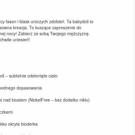
y fason i blask uroczych zdobień. Ta babydoll to
ksowna kreacja. To kuszące zaproszenie do
nej nocy! Zabierz ze sobą Twojego mężczyznę.
chwile uniesień!
ll – subtelnie odsłonięte ciało
obodnego dopasowania
i nad biustem (NickelFree – bez dodatku niklu)
eczkami
ekko okryte bioderka