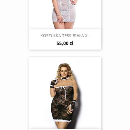
Szybki podgląd

KOSZULKA TESS BIAŁA XL
55,00 zł