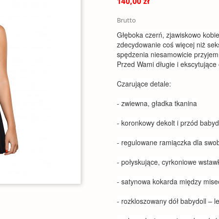
140,00 zł
Brutto
Głęboka czerń, zjawiskowo kobiec
zdecydowanie coś więcej niż se
spędzenia niesamowicie przyjem
Przed Wami długie i ekscytujące 
Czarujące detale:
- zwiewna, gładka tkanina
- koronkowy dekolt i przód babydo
- regulowane ramiączka dla sw
- połyskujące, cyrkoniowe wstawk
- satynowa kokarda między mis
- rozkloszowany dół babydoll – l