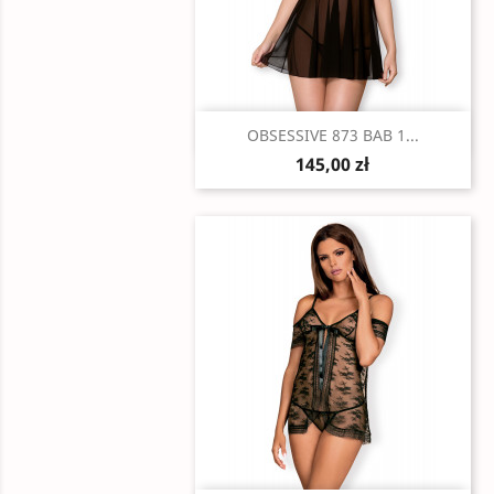
Szybki podgląd

OBSESSIVE 873 BAB 1...
145,00 zł