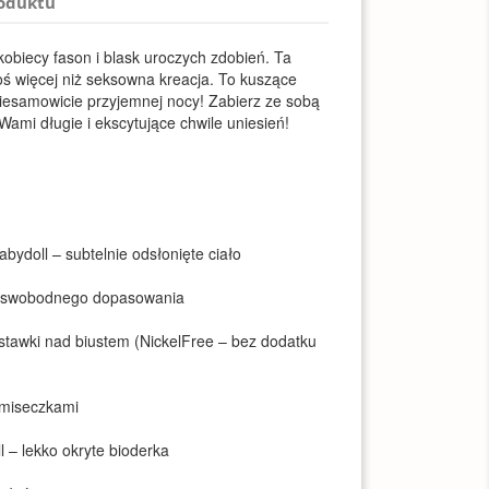
roduktu
obiecy fason i blask uroczych zdobień. Ta
oś więcej niż seksowna kreacja. To kuszące
iesamowicie przyjemnej nocy! Zabierz ze sobą
mi długie i ekscytujące chwile uniesień!
abydoll – subtelnie odsłonięte ciało
a swobodnego dopasowania
stawki nad biustem (NickelFree – bez dodatku
 miseczkami
l – lekko okryte bioderka