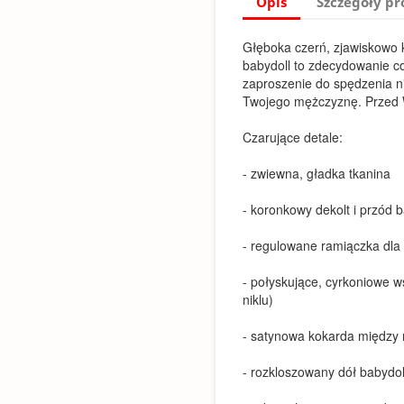
Opis
Szczegóły p
Głęboka czerń, zjawiskowo k
babydoll to zdecydowanie c
zaproszenie do spędzenia n
Twojego mężczyznę. Przed Wa
Czarujące detale:
- zwiewna, gładka tkanina
- koronkowy dekolt i przód b
- regulowane ramiączka dl
- połyskujące, cyrkoniowe w
niklu)
- satynowa kokarda między
- rozkloszowany dół babydol