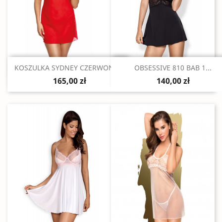
Szybki podgląd
Szybki podgląd


KOSZULKA SYDNEY CZERWONA...
OBSESSIVE 810 BAB 1...
165,00 zł
140,00 zł