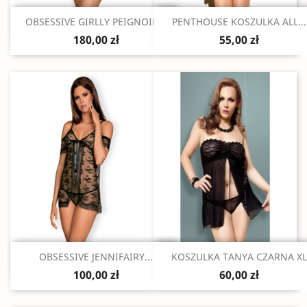
Szybki podgląd
Szybki podgląd


OBSESSIVE GIRLLY PEIGNOIR...
PENTHOUSE KOSZULKA ALL...
180,00 zł
55,00 zł
Szybki podgląd
Szybki podgląd


OBSESSIVE JENNIFAIRY...
KOSZULKA TANYA CZARNA XL
100,00 zł
60,00 zł