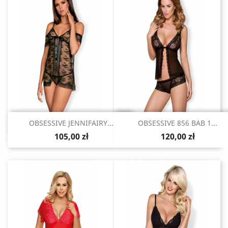
Szybki podgląd
Szybki podgląd


OBSESSIVE JENNIFAIRY...
OBSESSIVE 856 BAB 1...
105,00 zł
120,00 zł