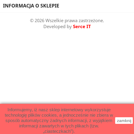
INFORMACJA O SKLEPIE
© 2026 Wszelkie prawa zastrzeżone.
Developed by
Serce IT
Informujemy, iż nasz sklep internetowy wykorzystuje
technologię plików cookies, a jednocześnie nie zbiera w
sposób automatyczny żadnych informacji, z wyjątkiem
zamknij
informacji zawartych w tych plikach (tzw.
„ciasteczkach”).