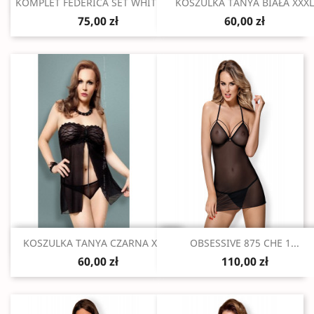
Szybki podgląd
Szybki podgląd


KOMPLET FEDERICA SET WHITE XXL
KOSZULKA TANYA BIAŁA XXXL
75,00 zł
60,00 zł
Szybki podgląd
Szybki podgląd


KOSZULKA TANYA CZARNA XXXL
OBSESSIVE 875 CHE 1...
60,00 zł
110,00 zł