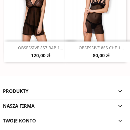
Szybki podgląd
Szybki podgląd


OBSESSIVE 857 BAB 1...
OBSESSIVE 865 CHE 1...
120,00 zł
80,00 zł
PRODUKTY

NASZA FIRMA

TWOJE KONTO
