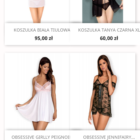
Szybki podgląd
Szybki podgląd


KOSZULKA BIAŁA TIULOWA...
KOSZULKA TANYA CZARNA XL
95,00 zł
60,00 zł
Szybki podgląd
Szybki podgląd


OBSESSIVE GIRLLY PEIGNOIR...
OBSESSIVE JENNIFAIRY...