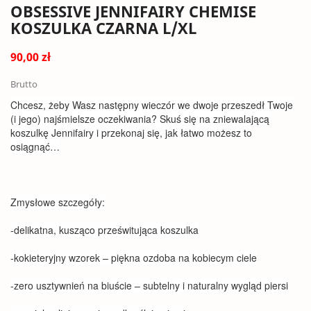
OBSESSIVE JENNIFAIRY CHEMISE
KOSZULKA CZARNA L/XL
90,00 zł
Brutto
Chcesz, żeby Wasz następny wieczór we dwoje przeszedł Twoje
(i jego) najśmielsze oczekiwania? Skuś się na zniewalającą
koszulkę Jennifairy i przekonaj się, jak łatwo możesz to
osiągnąć…
Zmysłowe szczegóły:
-delikatna, kusząco prześwitująca koszulka
-kokieteryjny wzorek – piękna ozdoba na kobiecym ciele
-zero usztywnień na biuście – subtelny i naturalny wygląd piersi