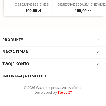
Szybki podgląd
Szybki podgląd


OBSESSIVE 822 CHE 3...
OBSESSIVE SEDUSIA CHEMISE..
100,00 zł
100,00 zł
PRODUKTY

NASZA FIRMA

TWOJE KONTO

INFORMACJA O SKLEPIE
© 2026 Wszelkie prawa zastrzeżone.
Developed by
Serce IT