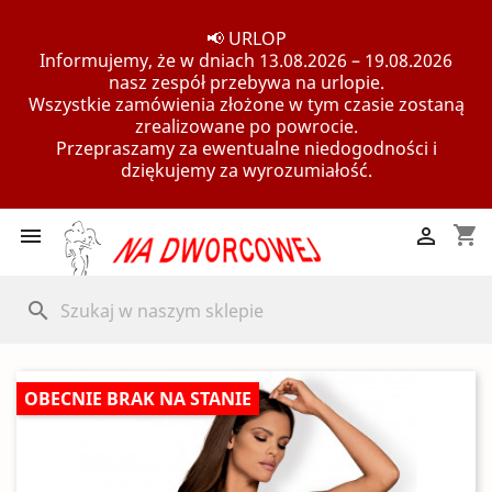
📢 URLOP
Informujemy, że w dniach 13.08.2026 – 19.08.2026
nasz zespół przebywa na urlopie.
Wszystkie zamówienia złożone w tym czasie zostaną
zrealizowane po powrocie.
Przepraszamy za ewentualne niedogodności i
dziękujemy za wyrozumiałość.
shopping_cart


search
OBECNIE BRAK NA STANIE