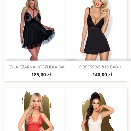
Szybki podgląd
Szybki podgląd


CYLA CZARNA KOSZULKA 5XL/6XL
OBSESSIVE 810 BAB 1...
185,00 zł
140,00 zł