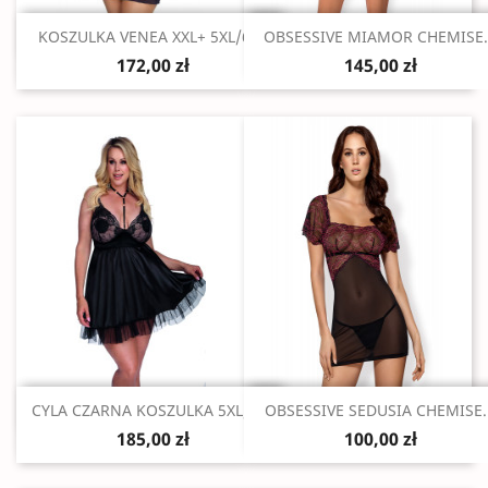
Szybki podgląd
Szybki podgląd


KOSZULKA VENEA XXL+ 5XL/6XL
OBSESSIVE MIAMOR CHEMISE.
172,00 zł
145,00 zł
Szybki podgląd
Szybki podgląd


CYLA CZARNA KOSZULKA 5XL/6XL
OBSESSIVE SEDUSIA CHEMISE..
185,00 zł
100,00 zł