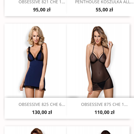
Szybki podgląd
Szybki podgląd


OBSESSIVE 821 CHE 1...
PENTHOUSE KOSZULKA ALL...
95,00 zł
55,00 zł
Szybki podgląd
Szybki podgląd


OBSESSIVE 825 CHE 6...
OBSESSIVE 875 CHE 1...
130,00 zł
110,00 zł