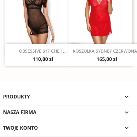
Szybki podgląd
Szybki podgląd


OBSESSIVE 817 CHE 1...
KOSZULKA SYDNEY CZERWONA.
110,00 zł
165,00 zł
PRODUKTY

NASZA FIRMA

TWOJE KONTO
