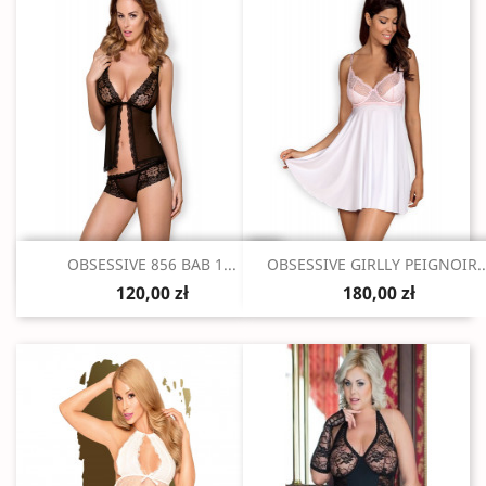
Szybki podgląd
Szybki podgląd


OBSESSIVE 856 BAB 1...
OBSESSIVE GIRLLY PEIGNOIR..
120,00 zł
180,00 zł