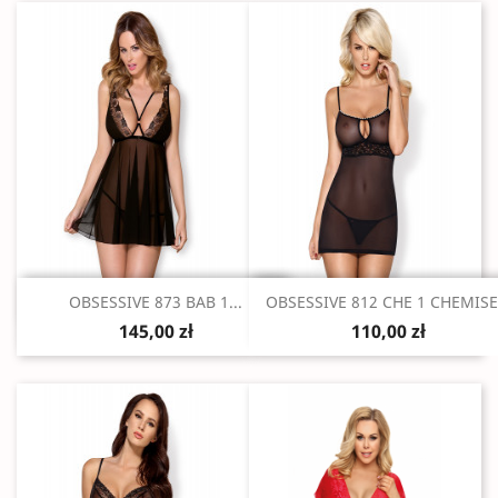
Szybki podgląd
Szybki podgląd


OBSESSIVE 873 BAB 1...
OBSESSIVE 812 CHE 1 CHEMISE.
145,00 zł
110,00 zł