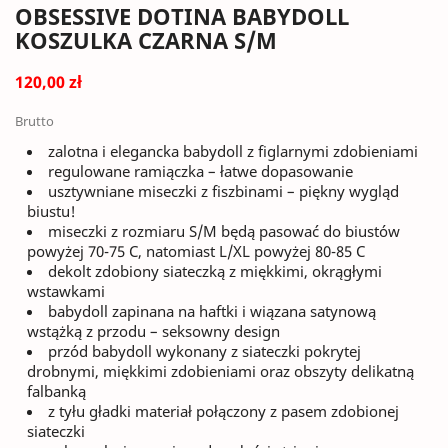
OBSESSIVE DOTINA BABYDOLL
KOSZULKA CZARNA S/M
120,00 zł
Brutto
zalotna i elegancka babydoll z figlarnymi zdobieniami
regulowane ramiączka – łatwe dopasowanie
usztywniane miseczki z fiszbinami – piękny wygląd
biustu!
miseczki z rozmiaru S/M będą pasować do biustów
powyżej 70-75 C, natomiast L/XL powyżej 80-85 C
dekolt zdobiony siateczką z miękkimi, okrągłymi
wstawkami
babydoll zapinana na haftki i wiązana satynową
wstążką z przodu – seksowny design
przód babydoll wykonany z siateczki pokrytej
drobnymi, miękkimi zdobieniami oraz obszyty delikatną
falbanką
z tyłu gładki materiał połączony z pasem zdobionej
siateczki