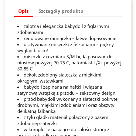
Opis
Szczegóły produktu
zalotna i elegancka babydoll z figlarnymi
zdobieniami
regulowane ramiączka – łatwe dopasowanie
usztywniane miseczki z fiszbinami – piękny
wygląd biustu!
miseczki z rozmiaru S/M będą pasować do
biustów powyżej 70-75 C, natomiast L/XL powyżej
80-85 C
dekolt zdobiony siateczką z miękkimi,
okrągłymi wstawkami
babydoll zapinana na haftki i wiązana
satynową wstążką z przodu – seksowny design
przód babydoll wykonany z siateczki pokrytej
drobnymi, miękkimi zdobieniami oraz obszyty
delikatną falbanką
z tyłu gładki materiał połączony z pasem
zdobionej siateczki
w komplecie pasujące do całości stringi z
uroczą kokardką na przodzie