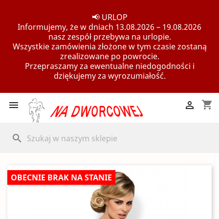
📢 URLOP
Informujemy, że w dniach 13.08.2026 – 19.08.2026
nasz zespół przebywa na urlopie.
Wszystkie zamówienia złożone w tym czasie zostaną
zrealizowane po powrocie.
Przepraszamy za ewentualne niedogodności i
dziękujemy za wyrozumiałość.
shopping_cart


search
OBECNIE BRAK NA STANIE