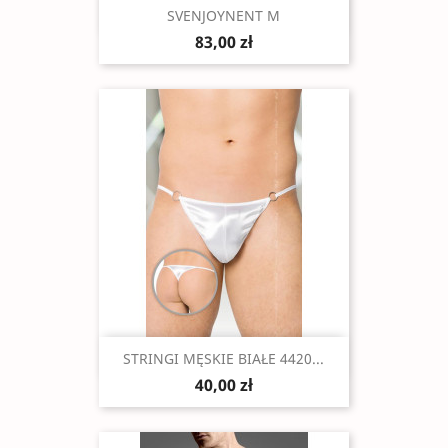
Szybki podgląd

SVENJOYNENT M
83,00 zł
Szybki podgląd

STRINGI MĘSKIE BIAŁE 4420...
40,00 zł