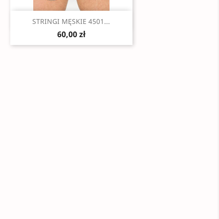
Szybki podgląd

STRINGI MĘSKIE 4501...
60,00 zł