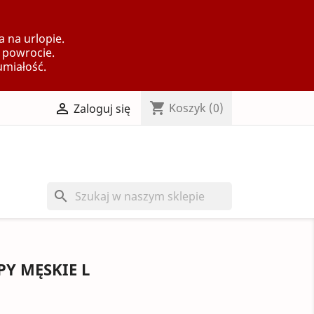
 na urlopie.
 powrocie.
umiałość.
shopping_cart

Koszyk
(0)
Zaloguj się
search
PY MĘSKIE L