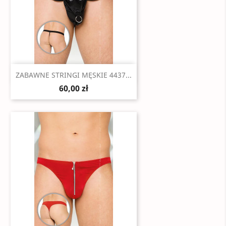
Szybki podgląd

ZABAWNE STRINGI MĘSKIE 4437...
60,00 zł