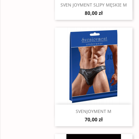
Szybki podgląd

SVEN JOYMENT SLIPY MĘSKIE M
80,00 zł
Szybki podgląd

SVENJOYMENT M
70,00 zł