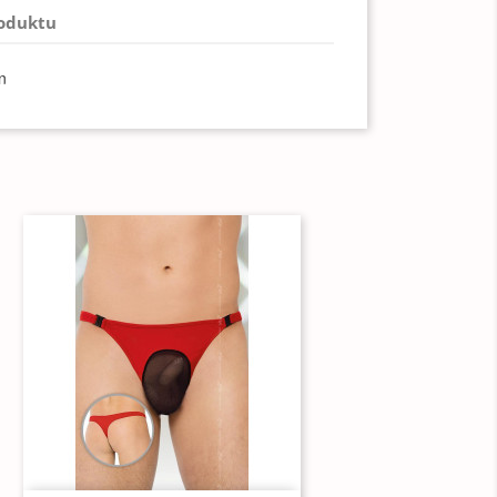
roduktu
n