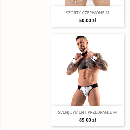
Szybki podgląd

SZORTY CZERWONE M
50,00 zł
Szybki podgląd

SVENJOYMENT PRZEBRANIE M
85,00 zł