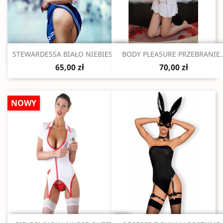
Szybki podgląd
Szybki podgląd


STEWARDESSA BIAŁO NIEBIESKA...
BODY PLEASURE PRZEBRANIE..
65,00 zł
70,00 zł
NOWY