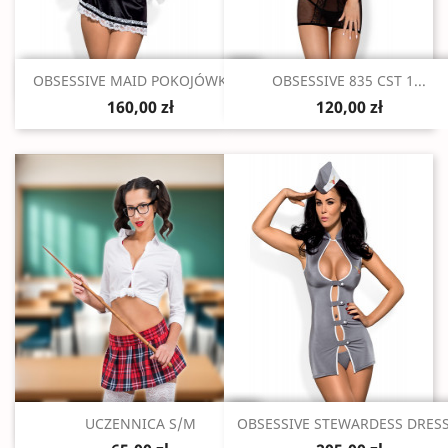
Szybki podgląd
Szybki podgląd


OBSESSIVE MAID POKOJÓWKA...
OBSESSIVE 835 CST 1...
160,00 zł
120,00 zł
Szybki podgląd
Szybki podgląd


UCZENNICA S/M
OBSESSIVE STEWARDESS DRESS.