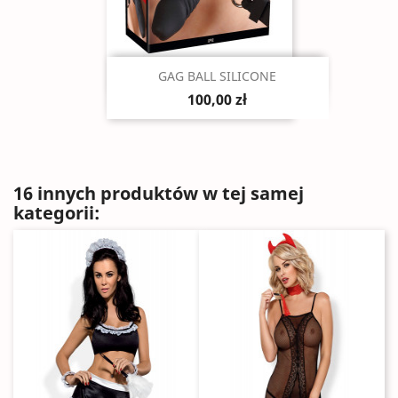
Szybki podgląd

GAG BALL SILICONE
100,00 zł
16 innych produktów w tej samej
kategorii: