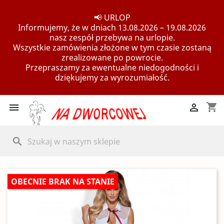
📢 URLOP
Informujemy, że w dniach 13.08.2026 – 19.08.2026
nasz zespół przebywa na urlopie.
Wszystkie zamówienia złożone w tym czasie zostaną
zrealizowane po powrocie.
Przepraszamy za ewentualne niedogodności i
dziękujemy za wyrozumiałość.
shopping_cart


search
OBECNIE BRAK NA STANIE