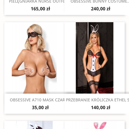
Szybki podgląd
Szybki podgląd


PIELĘGNIARKA NURSE OUTFIT M
OBSESSIVE BUNNY COSTUME..
165,00 zł
240,00 zł
Szybki podgląd
Szybki podgląd


OBSESSIVE A710 MASK CZARNA
PRZEBRANIE KRÓLICZKA ETHEL 
35,00 zł
140,00 zł