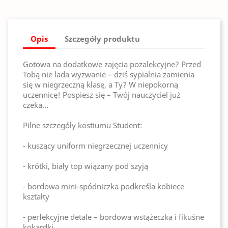
Opis
Szczegóły produktu
Gotowa na dodatkowe zajęcia pozalekcyjne? Przed
Tobą nie lada wyzwanie – dziś sypialnia zamienia
się w niegrzeczną klasę, a Ty? W niepokorną
uczennicę! Pospiesz się – Twój nauczyciel już
czeka…
Pilne szczegóły kostiumu Student:
- kuszący uniform niegrzecznej uczennicy
- krótki, biały top wiązany pod szyją
- bordowa mini-spódniczka podkreśla kobiece
kształty
- perfekcyjne detale – bordowa wstążeczka i fikuśne
kokardki