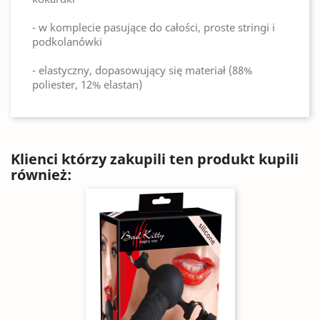
- w komplecie pasujące do całości, proste stringi i
podkolanówki
- elastyczny, dopasowujący się materiał (88%
poliester, 12% elastan)
Klienci którzy zakupili ten produkt kupili
również: