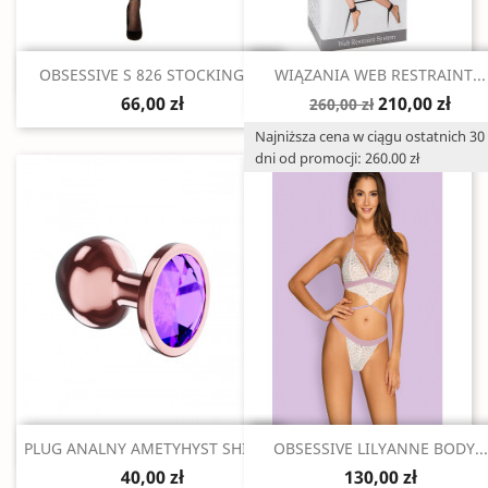
Szybki podgląd
Szybki podgląd


OBSESSIVE S 826 STOCKINGS...
WIĄZANIA WEB RESTRAINT...
66,00 zł
210,00 zł
260,00 zł
Najniższa cena w ciągu ostatnich 30
dni od promocji: 260.00 zł
Szybki podgląd
Szybki podgląd


PLUG ANALNY AMETYHYST SHINE S
OBSESSIVE LILYANNE BODY...
40,00 zł
130,00 zł