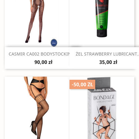
Szybki podgląd
Szybki podgląd


CASMIR CA002 BODYSTOCKING...
ŻEL STRAWBERRY LUBRICANT..
90,00 zł
35,00 zł
-50,00 ZŁ