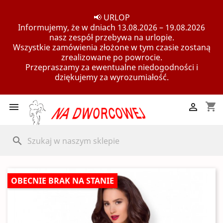
📢 URLOP
Informujemy, że w dniach 13.08.2026 – 19.08.2026
nasz zespół przebywa na urlopie.
Wszystkie zamówienia złożone w tym czasie zostaną
zrealizowane po powrocie.
Przepraszamy za ewentualne niedogodności i
dziękujemy za wyrozumiałość.
shopping_cart


search
OBECNIE BRAK NA STANIE