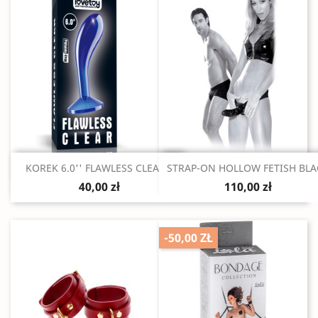
Szybki podgląd
Szybki podgląd


KOREK 6.0'' FLAWLESS CLEAR...
STRAP-ON HOLLOW FETISH BLA
40,00 zł
110,00 zł
-50,00 ZŁ