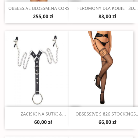
Szybki podgląd
Szybki podgląd


OBSESSIVE BLOSSMINA CORSET...
FEROMONY DLA KOBIET 3D...
255,00 zł
88,00 zł
Szybki podgląd
Szybki podgląd


ZACISKI NA SUTKI &...
OBSESSIVE S 826 STOCKINGS..
60,00 zł
66,00 zł