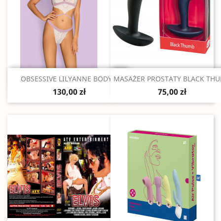
Szybki podgląd
Szybki podgląd


OBSESSIVE LILYANNE BODY...
MASAŻER PROSTATY BLACK TH
130,00 zł
75,00 zł