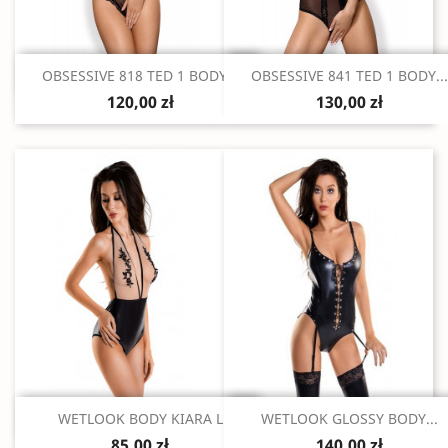
Szybki podgląd
Szybki podgląd


OBSESSIVE 818 TED 1 BODY...
OBSESSIVE 841 TED 1 BODY...
120,00 zł
130,00 zł
Szybki podgląd
Szybki podgląd


WETLOOK BODY KIARA L
WETLOOK GLOSSY BODY...
85,00 zł
140,00 zł