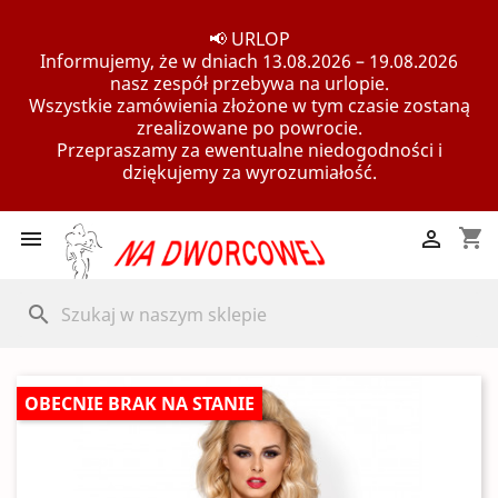
📢 URLOP
Informujemy, że w dniach 13.08.2026 – 19.08.2026
nasz zespół przebywa na urlopie.
Wszystkie zamówienia złożone w tym czasie zostaną
zrealizowane po powrocie.
Przepraszamy za ewentualne niedogodności i
dziękujemy za wyrozumiałość.
shopping_cart


search
OBECNIE BRAK NA STANIE