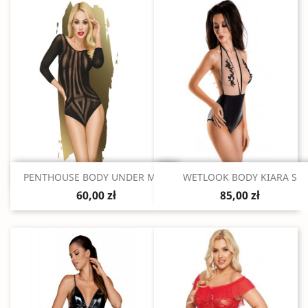
Szybki podgląd
Szybki podgląd


PENTHOUSE BODY UNDER MY...
WETLOOK BODY KIARA S
60,00 zł
85,00 zł