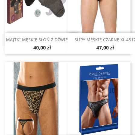
Szybki podgląd
Szybki podgląd


MAJTKI MĘSKIE SŁOŃ Z DŹWIĘKIEM
SLIPY MĘSKIE CZARNE XL 451
40,00 zł
47,00 zł