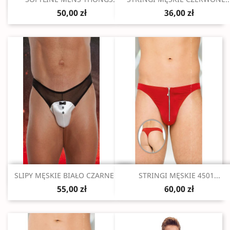
50,00 zł
36,00 zł
Szybki podgląd
Szybki podgląd


SLIPY MĘSKIE BIAŁO CZARNE M/L
STRINGI MĘSKIE 4501...
55,00 zł
60,00 zł