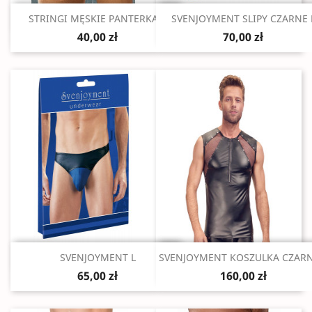
Szybki podgląd
Szybki podgląd


STRINGI MĘSKIE PANTERKA...
SVENJOYMENT SLIPY CZARNE 
40,00 zł
70,00 zł
Szybki podgląd
Szybki podgląd


SVENJOYMENT L
SVENJOYMENT KOSZULKA CZARN
65,00 zł
160,00 zł