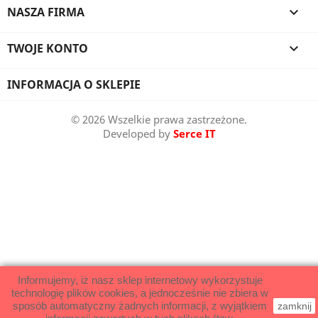
NASZA FIRMA

TWOJE KONTO

INFORMACJA O SKLEPIE
© 2026 Wszelkie prawa zastrzeżone.
Developed by
Serce IT
Informujemy, iż nasz sklep internetowy wykorzystuje
technologię plików cookies, a jednocześnie nie zbiera w
sposób automatyczny żadnych informacji, z wyjątkiem
zamknij