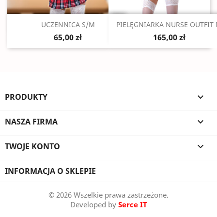
Szybki podgląd
Szybki podgląd


UCZENNICA S/M
PIELĘGNIARKA NURSE OUTFIT
65,00 zł
165,00 zł
PRODUKTY

NASZA FIRMA

TWOJE KONTO

INFORMACJA O SKLEPIE
© 2026 Wszelkie prawa zastrzeżone.
Developed by
Serce IT