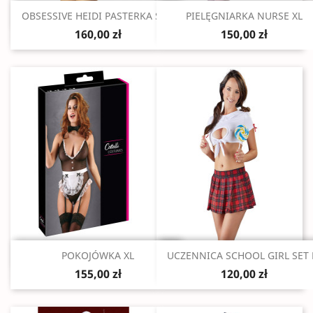
Szybki podgląd
Szybki podgląd


OBSESSIVE HEIDI PASTERKA S/M
PIELĘGNIARKA NURSE XL
160,00 zł
150,00 zł
Szybki podgląd
Szybki podgląd


POKOJÓWKA XL
UCZENNICA SCHOOL GIRL SET
155,00 zł
120,00 zł