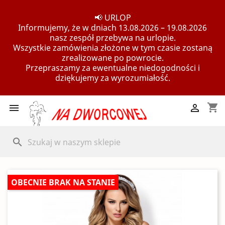
📢 URLOP
Informujemy, że w dniach 13.08.2026 – 19.08.2026
nasz zespół przebywa na urlopie.
Wszystkie zamówienia złożone w tym czasie zostaną
zrealizowane po powrocie.
Przepraszamy za ewentualne niedogodności i
dziękujemy za wyrozumiałość.
shopping_cart


search
OBECNIE BRAK NA STANIE