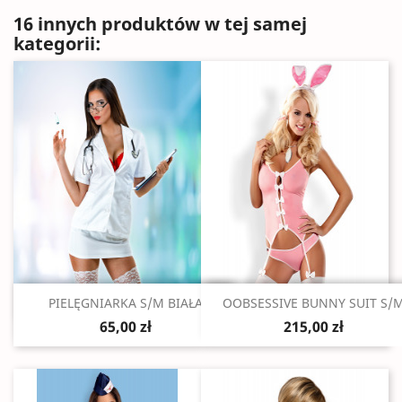
16 innych produktów w tej samej
kategorii:
Szybki podgląd
Szybki podgląd


PIELĘGNIARKA S/M BIAŁA
OOBSESSIVE BUNNY SUIT S/
65,00 zł
215,00 zł