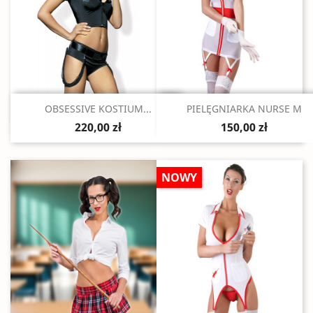
Szybki podgląd
Szybki podgląd


OBSESSIVE KOSTIUM...
PIELĘGNIARKA NURSE M
220,00 zł
150,00 zł
NOWY